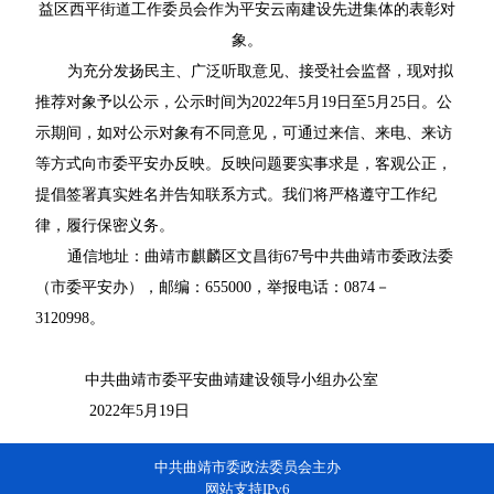
益区西平街道工作委员会作为平安云南建设先进集体的表彰对
象。
为充分发扬民主、广泛听取意见、接受社会监督，现对拟
推荐对象予以公示，公示时间为2022年5月19日至5月25日。公
示期间，如对公示对象有不同意见，可通过来信、来电、来访
等方式向市委平安办反映。反映问题要实事求是，客观公正，
提倡签署真实姓名并告知联系方式。我们将严格遵守工作纪
律，履行保密义务。
通信地址：曲靖市麒麟区文昌街67号中共曲靖市委政法委
（市委平安办），邮编：655000，举报电话：0874－
3120998。
中共曲靖市委平安曲靖建设领导小组办公室
2022年5月19日
中共曲靖市委政法委员会主办
网站支持IPv6