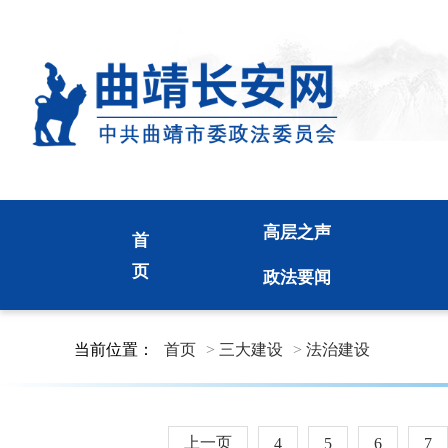
高层之声
首
页
政法要闻
当前位置：
首页
>
三大建设
>
法治建设
上一页
4
5
6
7