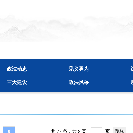
政法动态
见义勇为
三大建设
政法风采
共 77 条，共 8 页,
页
8